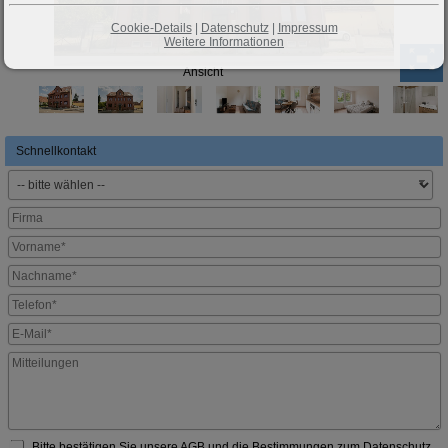
Cookie-Details
|
Datenschutz
|
Impressum
Weitere Informationen
Ansicht
Schnellkontakt
Bitte bestätigen Sie unsere
AGB
und die Bestimmungen zum
Datenschutz
.