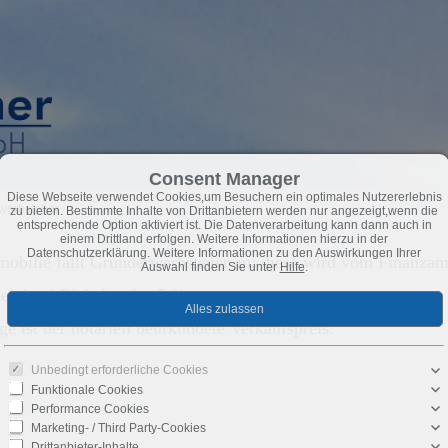
Consent Manager
Diese Webseite verwendet Cookies,um Besuchern ein optimales Nutzererlebnis
werbsteuer
zu bieten. Bestimmte Inhalte von Drittanbietern werden nur angezeigt,wenn die
entsprechende Option aktiviert ist. Die Datenverarbeitung kann dann auch in
einem Drittland erfolgen. Weitere Informationen hierzu in der
Datenschutzerklärung. Weitere Informationen zu den Auswirkungen Ihrer
obilie fällt Grunderwerbsteuer an; diese wird vom Finanzam
Auswahl finden Sie unter
Hilfe
.
einland-Pfalz beträgt 5 %.
 ist der notariell beurkundete Verkaufspreis.
Unbedingt erforderliche Cookies
Funktionale Cookies
Performance Cookies
Marketing- / Third Party-Cookies
Drittanbieter-Inhalte