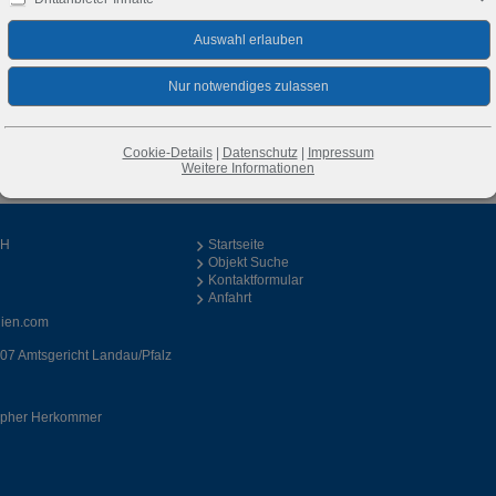
Cookie-Details
|
Datenschutz
|
Impressum
Weitere Informationen
bH
Startseite
Objekt Suche
Kontaktformular
Anfahrt
ien.com
07 Amtsgericht Landau/Pfalz
topher Herkommer