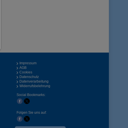
Sie können Ihre Cookie-Einstellung jederzeit hier ändern:
Cookie-Details
|
Datenschutz
|
Impressum
zurück
Impressum
AGB
Cookies
Datenschutz
Datenverarbeitung
Widerrufsbelehrung
Social Bookmarks:
Folgen Sie uns auf: